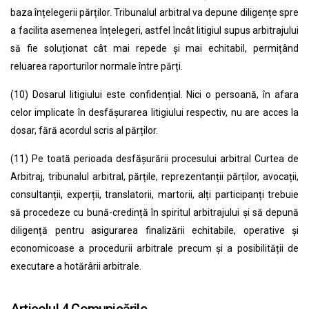
baza înțelegerii părților. Tribunalul arbitral va depune diligențe spre
a facilita asemenea înțelegeri, astfel încât litigiul supus arbitrajului
să fie soluționat cât mai repede și mai echitabil, permițând
reluarea raporturilor normale între părți.
(10)
Dosarul litigiului este confidențial. Nici o persoană, în afara
celor implicate în desfășurarea litigiului respectiv, nu are acces la
dosar, fără acordul scris al părților.
(11)
Pe toată perioada desfășurării procesului arbitral Curtea de
Arbitraj, tribunalul arbitral, părțile, reprezentanții părților, avocații,
consultanții, experții, translatorii, martorii, alți participanți trebuie
să procedeze cu bună-credință în spiritul arbitrajului și să depună
diligență pentru asigurarea finalizării echitabile, operative și
economicoase a procedurii arbitrale precum și a posibilității de
executare a hotărârii arbitrale.
Articolul 4.Comunicările