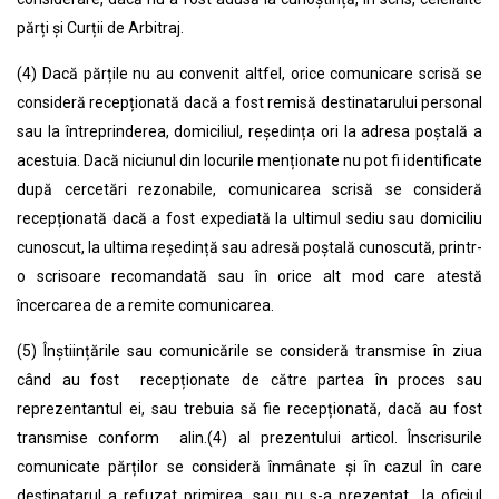
părți și Curții de Arbitraj.
(4) Dacă părțile nu au convenit altfel, orice comunicare scrisă se
consideră recepționată dacă a fost remisă destinatarului personal
sau la întreprinderea, domiciliul, reședința ori la adresa poștală a
acestuia. Dacă niciunul din locurile menționate nu pot fi identificate
după cercetări rezonabile, comunicarea scrisă se consideră
recepționată dacă a fost expediată la ultimul sediu sau domiciliu
cunoscut, la ultima reședință sau adresă poștală cunoscută, printr-
o scrisoare recomandată sau în orice alt mod care atestă
încercarea de a remite comunicarea.
(5) Înștiințările sau comunicările se consideră transmise în ziua
când au fost recepționate de către partea în proces sau
reprezentantul ei, sau trebuia să fie recepționată, dacă au fost
transmise conform alin.(4) al prezentului articol. Înscrisurile
comunicate părților se consideră înmânate și în cazul în care
destinatarul a refuzat primirea, sau nu s-a prezentat la oficiul