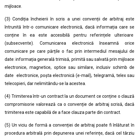
mijloace.
(3) Condiția încheierii în scris a unei convenții de arbitraj este
întrunită într-o comunicare electronică, dacă informația care se
conține în ea este accesibilă pentru referințele ulterioare
(subsecvente). Comunicarea electronică înseamnă orice
comunicare pe care părțile o fac prin intermediul mesajului de
date: informația generală trimisă, primită sau salvată prin mijloace
electronice, magnetice, optice sau similare, inclusiv schimb de
date electronice, poșta electronică (e-mail), telegramă, telex sau
telecopieri, dar nelimitându-se la acestea.
(4) Trimiterea într-un contract la un document ce conține o clauză
compromisorie valorează ca o convenție de arbitraj scrisă, dacă
trimiterea este capabilă de a face clauza parte din contract.
(5) Un viciu de formă a convenției de arbitraj poate fi înlăturat în
procedura arbitrală prin depunerea unei referințe, dacă cel târziu