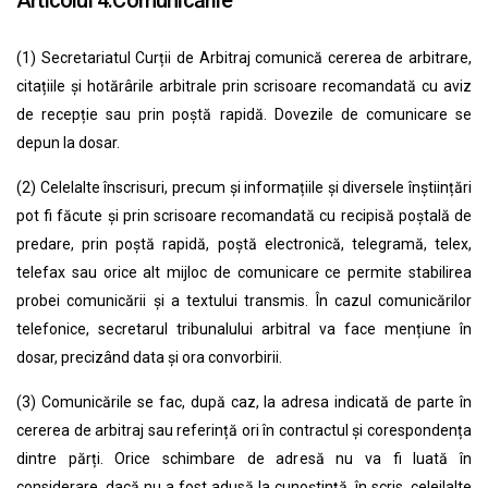
(1) Secretariatul Curții de Arbitraj comunică cererea de arbitrare,
citațiile și hotărârile arbitrale prin scrisoare recomandată cu aviz
de recepție sau prin poștă rapidă. Dovezile de comunicare se
depun la dosar.
(2) Celelalte înscrisuri, precum și informațiile și diversele înștiințări
pot fi făcute și prin scrisoare recomandată cu recipisă poștală de
predare, prin poștă rapidă, poștă electronică, telegramă, telex,
telefax sau orice alt mijloc de comunicare ce permite stabilirea
probei comunicării și a textului transmis. În cazul comunicărilor
telefonice, secretarul tribunalului arbitral va face mențiune în
dosar, precizând data și ora convorbirii.
(3) Comunicările se fac, după caz, la adresa indicată de parte în
cererea de arbitraj sau referință ori în contractul și corespondența
dintre părți. Orice schimbare de adresă nu va fi luată în
considerare, dacă nu a fost adusă la cunoștință, în scris, celeilalte