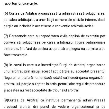
raporturi juridice civile.
(6)
Curtea de Arbitraj organizează și administrează soluționarea,
pe calea arbitrajului, a unor litigii comerciale și civile interne, dacă
părțile au încheiat în acest sens o convenție arbitrală scrisă.
(7)
Persoanele care au capacitatea civilă deplină de exercițiu pot
conveni să soluționeze pe calea arbitrajului litigiile patrimoniale
dintre ele, în afară de acelea asupra cărora legea nu permite a se
face tranzacție.
(8) În cazul în care s-a încredințat Curții de Arbitraj organizarea
unui arbitraj, prin însuși acest fapt, părțile au acceptat prezentul
Regulament, afară numai dacă, odată cu încredințarea organizării
arbitrajului, părțile au optat, în scris, pentru alte reguli de procedură
și acestea au fost acceptate de tribunalul arbitral.
(9)
Curtea de Arbitraj ca instituție permanentă administrează
procesul arbitral din punct de vedere organizațional și de