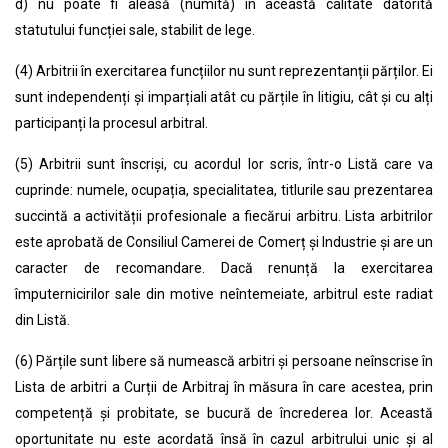
d) nu poate fi aleasă (numită) în această calitate datorită
statutului funcției sale, stabilit de lege.
(4) Arbitrii în exercitarea funcțiilor nu sunt reprezentanții părților. Ei
sunt independenți și imparțiali atât cu părțile în litigiu, cât și cu alți
participanți la procesul arbitral.
(5) Arbitrii sunt înscriși, cu acordul lor scris, într-o Listă care va
cuprinde: numele, ocupația, specialitatea, titlurile sau prezentarea
succintă a activității profesionale a fiecărui arbitru. Lista arbitrilor
este aprobată de Consiliul Camerei de Comerț și Industrie și are un
caracter de recomandare. Dacă renunță la exercitarea
împuternicirilor sale din motive neîntemeiate, arbitrul este radiat
din Listă.
(6) Părțile sunt libere să numească arbitri și persoane neînscrise în
Lista de arbitri a Curții de Arbitraj în măsura în care acestea, prin
competență și probitate, se bucură de încrederea lor. Această
oportunitate nu este acordată însă în cazul arbitrului unic și al