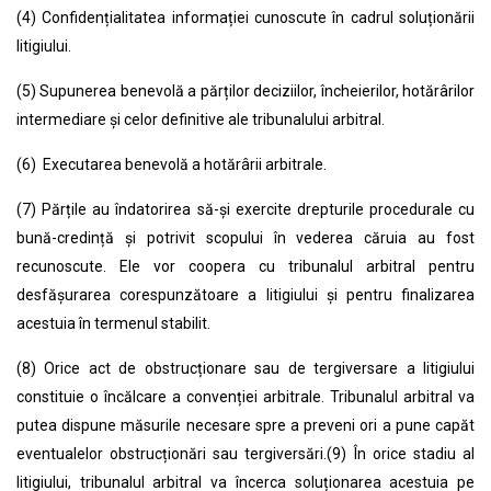
(4) Confidențialitatea informației cunoscute în cadrul soluționării
litigiului.
(5) Supunerea benevolă a părților deciziilor, încheierilor, hotărârilor
intermediare și celor definitive ale tribunalului arbitral.
(6) Executarea benevolă a hotărârii arbitrale.
(7)
Părțile au îndatorirea să-și exercite drepturile procedurale cu
bună-credință și potrivit scopului în vederea căruia au fost
recunoscute. Ele vor coopera cu tribunalul arbitral pentru
desfășurarea corespunzătoare a litigiului și pentru finalizarea
acestuia în termenul stabilit.
(8) Orice act de obstrucționare sau de tergiversare a litigiului
constituie o încălcare a convenției arbitrale. Tribunalul arbitral va
putea dispune măsurile necesare spre a preveni ori a pune capăt
eventualelor obstrucționări sau tergiversări.(9)
În orice stadiu al
litigiului, tribunalul arbitral va încerca soluționarea acestuia pe