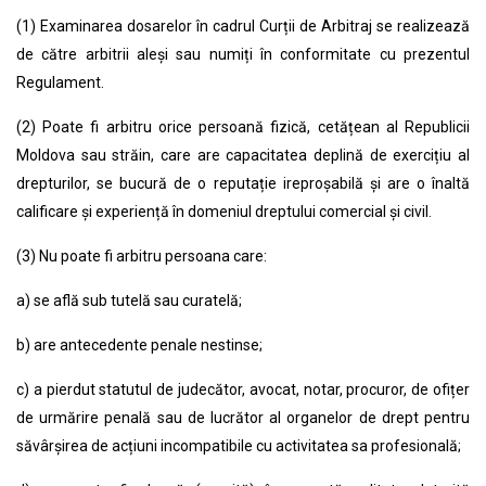
(1) Examinarea dosarelor în cadrul Curții de Arbitraj se realizează
de către arbitrii aleși sau numiți în conformitate cu prezentul
Regulament.
(2) Poate fi arbitru orice persoană fizică, cetățean al Republicii
Moldova sau străin, care are capacitatea deplină de exercițiu al
drepturilor, se bucură de o reputație ireproșabilă și are o înaltă
calificare și experiență în domeniul dreptului comercial și civil.
(3) Nu poate fi arbitru persoana care:
a) se află sub tutelă sau curatelă;
b) are antecedente penale nestinse;
c) a pierdut statutul de judecător, avocat, notar, procuror, de ofițer
de urmărire penală sau de lucrător al organelor de drept pentru
săvârșirea de acțiuni incompatibile cu activitatea sa profesională;