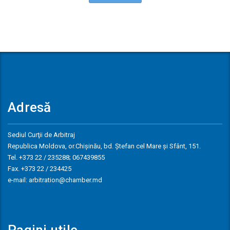
Adresă
Sediul Curţii de Arbitraj
Republica Moldova, or.Chişinău, bd. Ştefan cel Mare și Sfânt, 151.
Tel. +373 22 / 235288; 067439855
Fax. +373 22 / 234425
e-mail: arbitration@chamber.md
Pagini utile