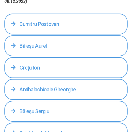
08.12.2023)
Dumitru Postovan
Băieşu Aurel
Creţu Ion
Amihalachioaie Gheorghe
Băieşu Sergiu