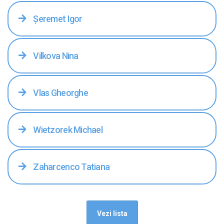
Șeremet Igor
Vilkova Nina
Vlas Gheorghe
Wietzorek Michael
Zaharcenco Tatiana
Vezi lista