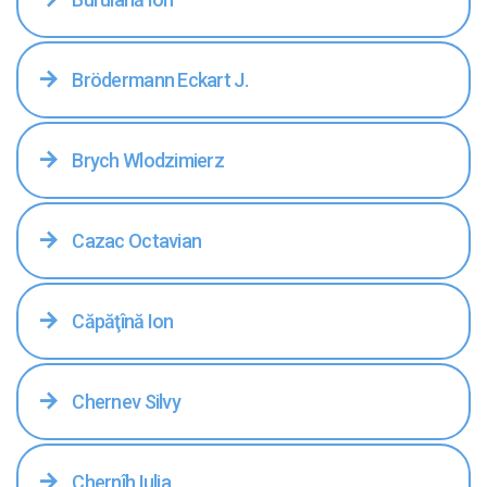
Brödermann Eckart J.
Brych Wlodzimierz
Cazac Octavian
Căpăţînă Ion
Chernev Silvy
Chernîh Iulia