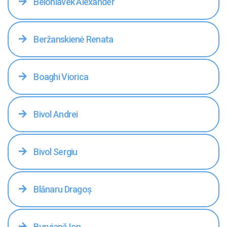
Belohlavek Alexander
Beržanskienė Renata
Boaghi Viorica
Bivol Andrei
Bivol Sergiu
Blănaru Dragoş
Buruiană Ion